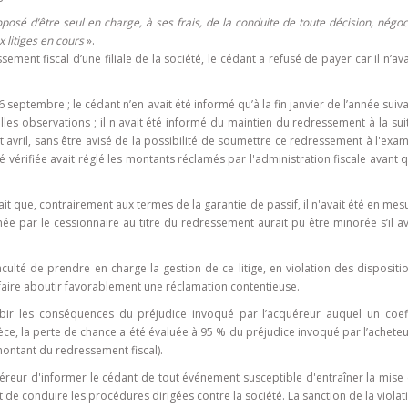
proposé d’être seul en charge, à ses frais, de la conduite de toute décision, négoc
 litiges en cours
».
ement fiscal d’une filiale de la société, le cédant a refusé de payer car il n’av
 6 septembre ; le cédant n’en avait été informé qu’à la fin janvier de l’année suiv
lles observations ; il n'avait été informé du maintien du redressement à la sui
ut avril, sans être avisé de la possibilité de soumettre ce redressement à l'exa
vérifiée avait réglé les montants réclamés par l'administration fiscale avant q
fait que, contrairement aux termes de la garantie de passif, il n'avait été en me
mée par le cessionnaire au titre du redressement aurait pu être minorée s’il av
faculté de prendre en charge la gestion de ce litige, en violation des dispositi
 faire aboutir favorablement une réclamation contentieuse.
ubir les conséquences du préjudice invoqué par l’acquéreur auquel un coeff
èce, la perte de chance a été évaluée à 95 % du préjudice invoqué par l’acheteur
ontant du redressement fiscal).
éreur d'informer le cédant de tout événement susceptible d'entraîner la mise 
t de conduire les procédures dirigées contre la société. La sanction de la violat