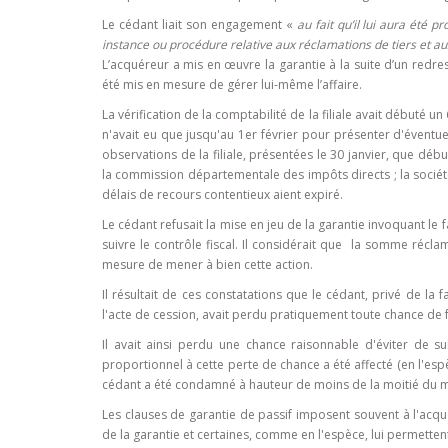
Le cédant liait son engagement «
au fait qu’il lui aura été 
instance ou procédure relative aux réclamations de tiers et aux
L’acquéreur a mis en œuvre la garantie à la suite d’un redress
été mis en mesure de gérer lui-même l’affaire.
La vérification de la comptabilité de la filiale avait débuté un
n'avait eu que jusqu'au 1er février pour présenter d'éventue
observations de la filiale, présentées le 30 janvier, que déb
la commission départementale des impôts directs ; la société 
délais de recours contentieux aient expiré.
Le cédant refusait la mise en jeu de la garantie invoquant le 
suivre le contrôle fiscal. Il considérait que la somme récla
mesure de mener à bien cette action.
Il résultait de ces constatations que le cédant, privé de la 
l'acte de cession, avait perdu pratiquement toute chance de
Il avait ainsi perdu une chance raisonnable d'éviter de s
proportionnel à cette perte de chance a été affecté (en l'esp
cédant a été condamné à hauteur de moins de la moitié du m
Les clauses de garantie de passif imposent souvent à l'acqu
de la garantie et certaines, comme en l'espèce, lui permetten