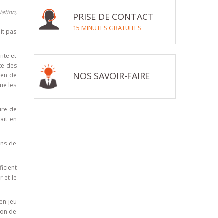
iation,
PRISE DE CONTACT
15 MINUTES GRATUITES
ait pas
ante et
te des
NOS SAVOIR-FAIRE
men de
ue les
sure de
ait en
ons de
icient
 et le
en jeu
ion de