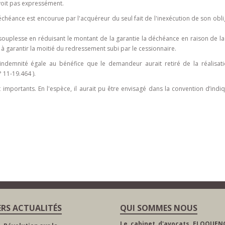
évoit pas expressément.
chéance est encourue par l'acquéreur du seul fait de l'inexécution de son obli
 souplesse en réduisant le montant de la garantie la déchéance en raison de la
 à garantir la moitié du redressement subi par le cessionnaire.
 indemnité égale au bénéfice que le demandeur aurait retiré de la réalisat
 11-19.464 ).
importants. En l'espèce, il aurait pu être envisagé dans la convention d’indiq
ERS ACTUALITÉS
QUI SOMMES NOUS
Le cabinet d'avocats ELOQUENC