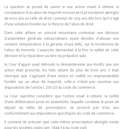
La question se posait de savoir si une action visant à obtenir la
constatation d'un abus de majorité encourrait la prescription abrégée
de trois ans ou celle de droit commun de cinq ans dès lors qu'il s'agit
d'une violation fondée sur la théorie de l'abus de droit.
Dans cette affaire un associé minoritaire contestait une décision
d'assemblée générale extraordinaire ayant décidée d'allouer une
certaine rémunération à la gérante d'une SARL, sur le fondement de
l'abus de minorité. L'associée demandait à la fois la nullité de cette
décision et la réparation au titre du préjudice subi.
la Cour d'appel avait débouté la demanderesse aux motifs que son
action était prescrite, les faits datant de plus de trois ans. il était
rétorqué que s'agissant d'une action en nullité ou respoensbailité
fondée sur un abus de majorité, celle-ci n'était pas soumise aux
dispositions de l'article L 233-23 du code de commerce.
La Cour suprême considère que l'action visait à obtenir la nullité
d'une délibération prise en assemblée, laquelle constitue le point de
départ du délai de prescription, se prescrit par trois ans
conformément aux dispositions spécifiques du code de commerce.
Il convient de préciser que cette même prescritption abrégée existe
pour les sociétés civiles (art. 1844-14 du code civil)